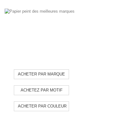
PAPIER PEINT
BOUTIQUE EN LIGNE
Papier peint des meilleures marques
du marché et organisé par marques,
motifs et couleurs.
ACHETER PAR MARQUE
ACHETEZ PAR MOTIF
ACHETER PAR COULEUR