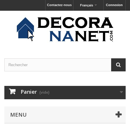
Contactez-nous
Connexion
Français
Panier
(vide)
MENU