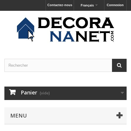
Contactez-nous
Connexion
Français
Panier
(vide)
MENU