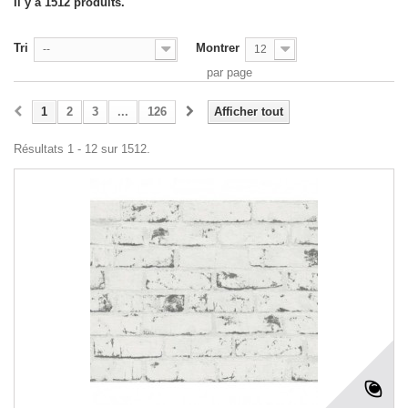
Il y a 1512 produits.
Tri
Montrer
--
12
par page
1
2
3
...
126
Afficher tout
Résultats 1 - 12 sur 1512.