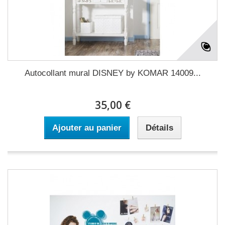
Autocollant mural DISNEY by KOMAR 14009...
35,00 €
Ajouter au panier
Détails