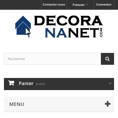
Contactez-nous
Connexion
Français
Panier
(vide)
MENU