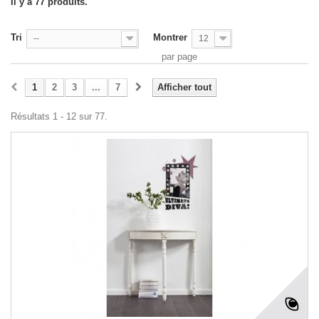
Il y a 77 produits.
Tri
Montrer
--
12
par page
1
2
3
...
7
Afficher tout
Résultats 1 - 12 sur 77.