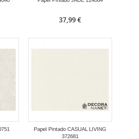
4040
Papel Pintado JADE 224064
37,99 €
0751
Papel Pintado CASUAL LIVING
372681