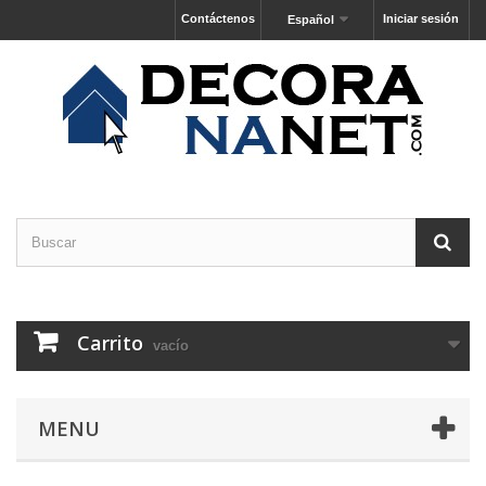
Contáctenos
Iniciar sesión
Español
Carrito
vacío
MENU