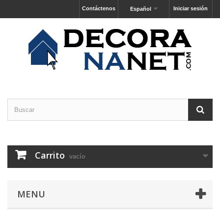
Contáctenos
Iniciar sesión
Español
Carrito
vacío
MENU