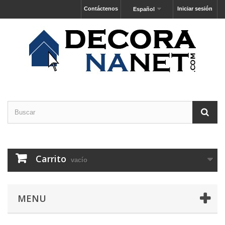
Contáctenos
Iniciar sesión
Español
Carrito
vacío
MENU