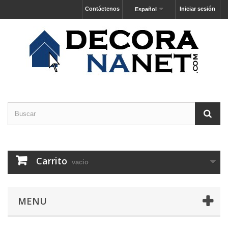
Contáctenos
Iniciar sesión
Español
Carrito
vacío
MENU