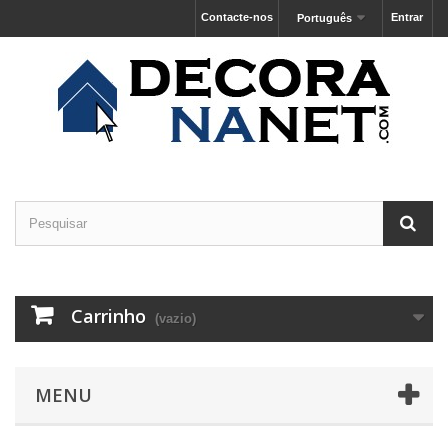
Contacte-nos
Entrar
Português
Carrinho
(vazio)
MENU