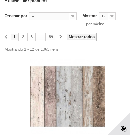
Existem 1063 produtos.
Ordenar por
Mostrar
--
12
por página
1
2
3
...
89
Mostrar todos
Mostrando 1 - 12 de 1063 itens