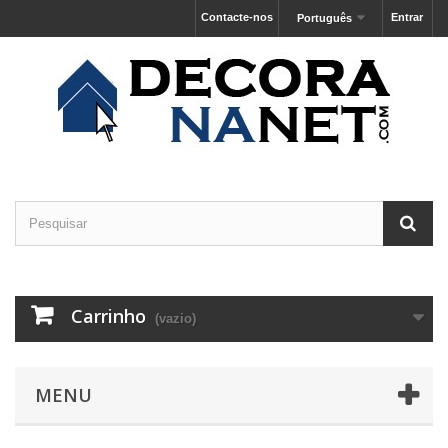
Contacte-nos
Entrar
Português
Carrinho
(vazio)
MENU