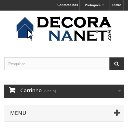
Contacte-nos
Entrar
Português
Carrinho
(vazio)
MENU