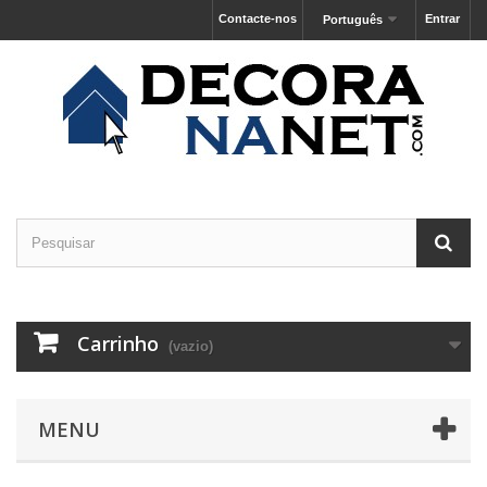
Contacte-nos
Entrar
Português
Carrinho
(vazio)
MENU