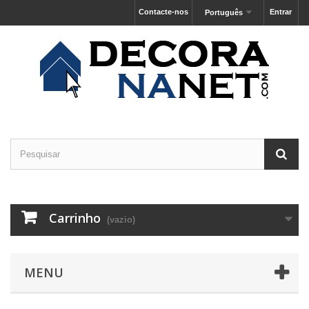
Contacte-nos
Entrar
Português
Carrinho
(vazio)
MENU