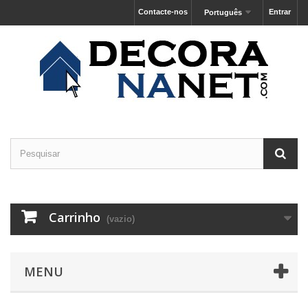
Contacte-nos
Entrar
Português
Carrinho
(vazio)
MENU