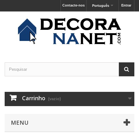
Contacte-nos
Entrar
Português
Carrinho
(vazio)
MENU