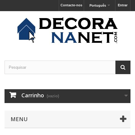
Contacte-nos
Entrar
Português
Carrinho
(vazio)
MENU