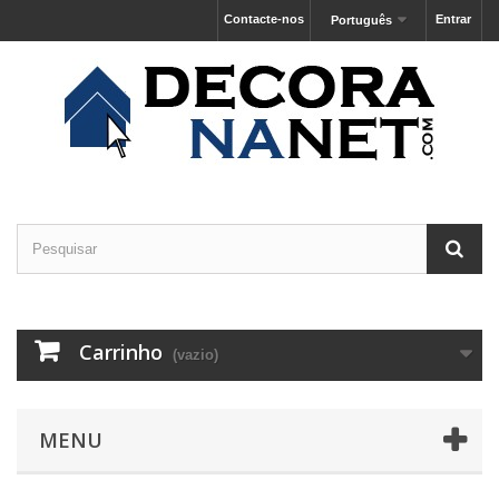
Contacte-nos
Entrar
Português
Carrinho
(vazio)
MENU