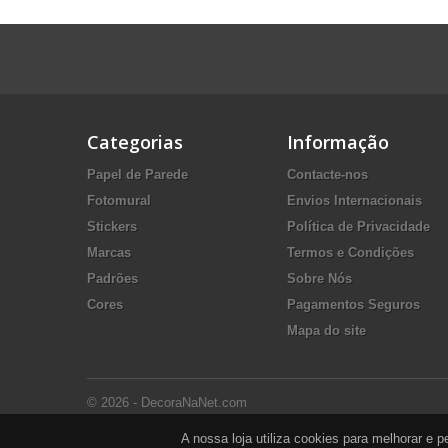
Categorias
Informação
Papel de Parede
Contacte-nos
Fotomural
Envios Internacionais
Stickers
Política de Privacidade
Marcas
Termos e Condições
Padrões
Sobre Nós
Cores
Pagamentos Seguros
Mapa do site
© 2026 - DecoraNaNet.com
A nossa loja utiliza cookies para melhorar e 