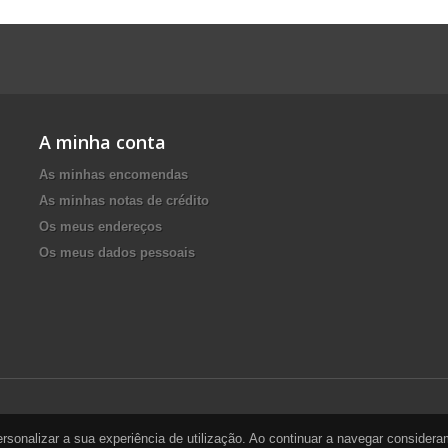
A minha conta
As minhas encomendas
As minhas notas de crédito
Os meus endereços
Os meus dados pessoais
personalizar a sua experiência de utilização. Ao continuar a navegar conside