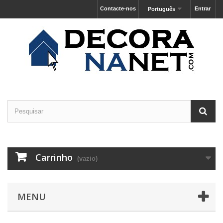
Contacte-nos
Entrar
Português
Carrinho
(vazio)
MENU