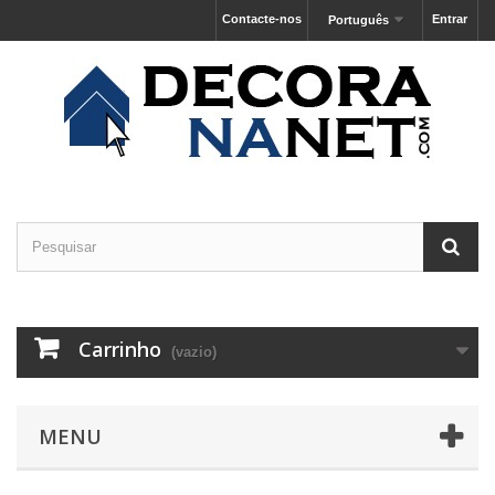
Contacte-nos
Entrar
Português
Carrinho
(vazio)
MENU