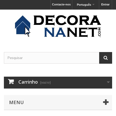
Contacte-nos
Entrar
Português
Carrinho
(vazio)
MENU