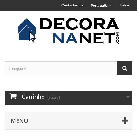
Contacte-nos
Entrar
Português
Carrinho
(vazio)
MENU