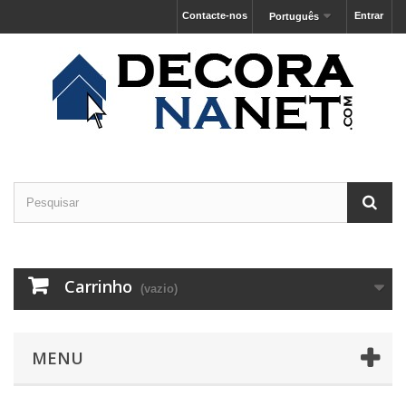
Contacte-nos
Entrar
Português
Carrinho
(vazio)
MENU