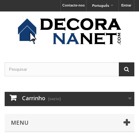
Contacte-nos
Entrar
Português
Carrinho
(vazio)
MENU