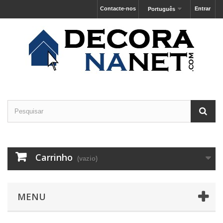
Contacte-nos
Entrar
Português
Carrinho
(vazio)
MENU