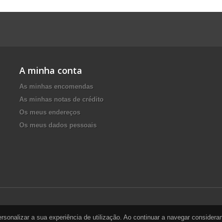
A minha conta
As minhas encomendas
As minhas notas de crédito
Os meus endereços
Os meus dados pessoais
personalizar a sua experiência de utilização. Ao continuar a navegar conside