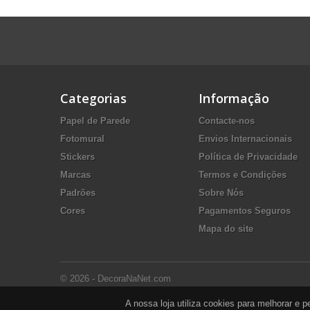
Categorias
Informação
Papel de Parede
Contacte-nos
Fotomural
Envios Internacionais
Stickers
Política de Privacidade
Marcas
Termos e Condições
Padrões
Sobre Nós
Cores
Pagamentos Seguros
Mapa do site
© 2026 - DecoraNaNet.com
A nossa loja utiliza cookies para melhorar e 