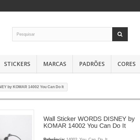
STICKERS
MARCAS
PADRÕES
CORES
NEY by KOMAR 14002 You Can Do It
Wall Sticker WORDS DISNEY by
KOMAR 14002 You Can Do It
Referência:
14002_You_Can_Do_It