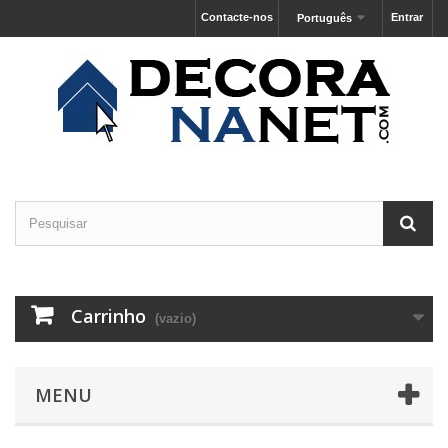
Contacte-nos
Entrar
Português
Carrinho
(vazio)
MENU