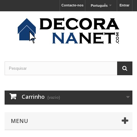
Contacte-nos
Entrar
Português
Carrinho
(vazio)
MENU