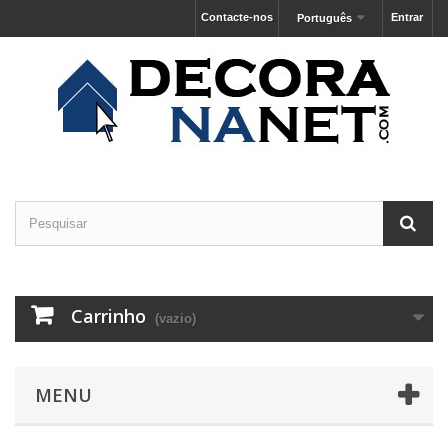
Contacte-nos
Entrar
Português
Carrinho
(vazio)
MENU