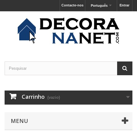
Contacte-nos
Entrar
Português
Carrinho
(vazio)
MENU