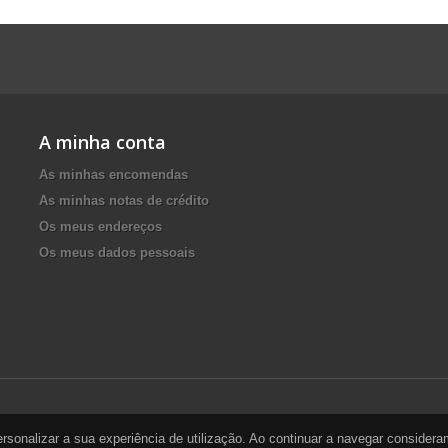
A minha conta
As minhas encomendas
As minhas notas de crédito
Os meus endereços
Os meus dados pessoais
personalizar a sua experiência de utilização. Ao continuar a navegar conside