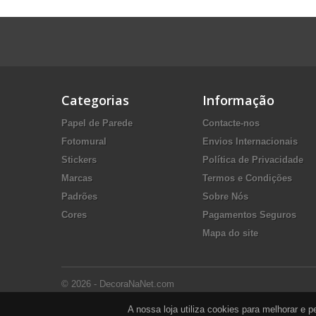
Categorias
Informação
Papel de Parede
Contacte-nos
Fotomural
Envios Internacionais
Stickers
Política de Privacidade
Marcas
Termos e Condições
Padrões
Sobre Nós
Cores
Pagamentos Seguros
Mapa do site
© 2026 - DecoraNaNet.com
A nossa loja utiliza cookies para melhorar e 