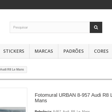
STICKERS
MARCAS
PADRÕES
CORES
Audi R8 Le Mans
Fotomural URBAN 8-957 Audi R8 
Mans
Referência:
8-957_Audi_R8_Le_Mans