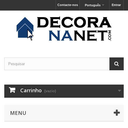
Contacte-nos
Entrar
Português
Carrinho
(vazio)
MENU