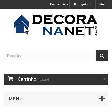
Contacte-nos
Entrar
Português
Carrinho
(vazio)
MENU