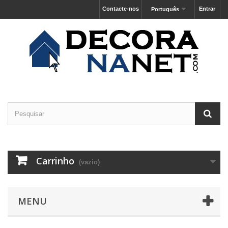
Contacte-nos
Entrar
Português
Carrinho
(vazio)
MENU