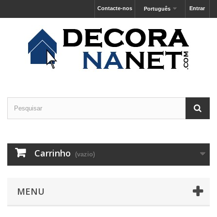
Contacte-nos
Entrar
Português
Carrinho
(vazio)
MENU