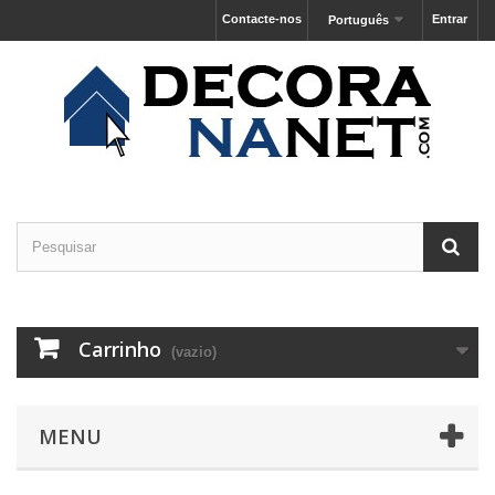
Contacte-nos
Entrar
Português
Carrinho
(vazio)
MENU