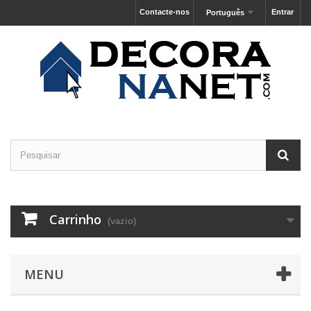
Contacte-nos
Entrar
Português
Carrinho
(vazio)
MENU