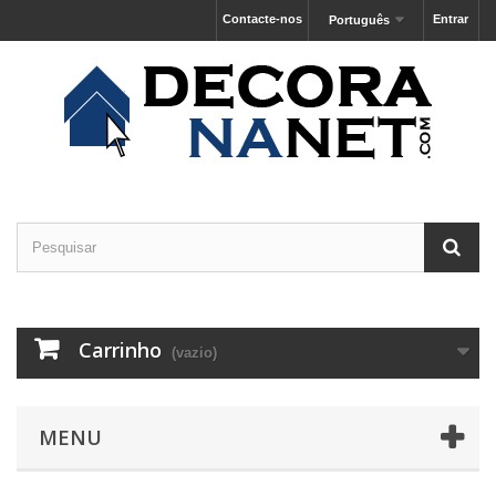
Contacte-nos
Entrar
Português
Carrinho
(vazio)
MENU