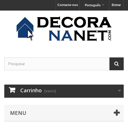
Contacte-nos
Entrar
Português
Carrinho
(vazio)
MENU