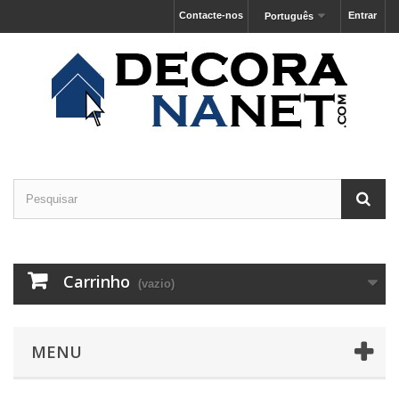
Contacte-nos
Entrar
Português
Carrinho
(vazio)
MENU