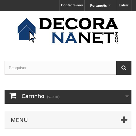
Contacte-nos
Entrar
Português
Carrinho
(vazio)
MENU