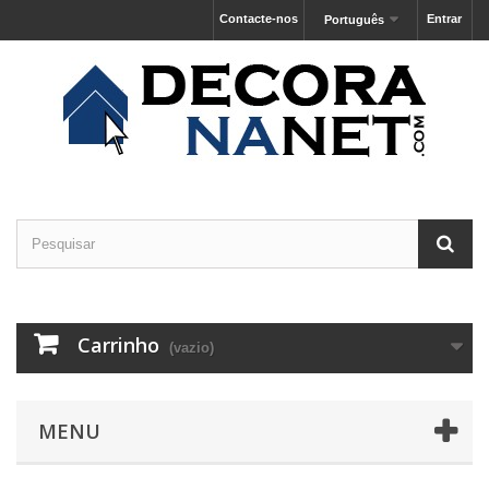
Contacte-nos
Entrar
Português
Carrinho
(vazio)
MENU