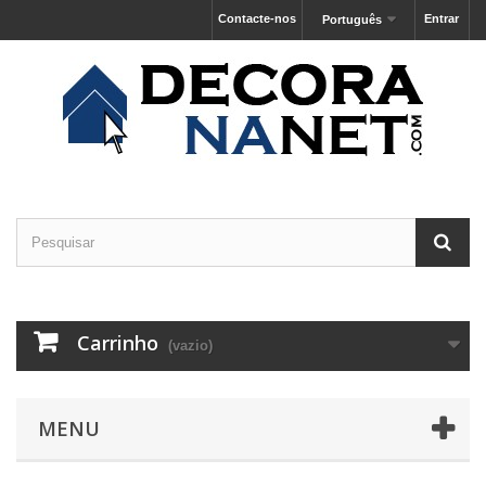
Contacte-nos
Entrar
Português
Carrinho
(vazio)
MENU