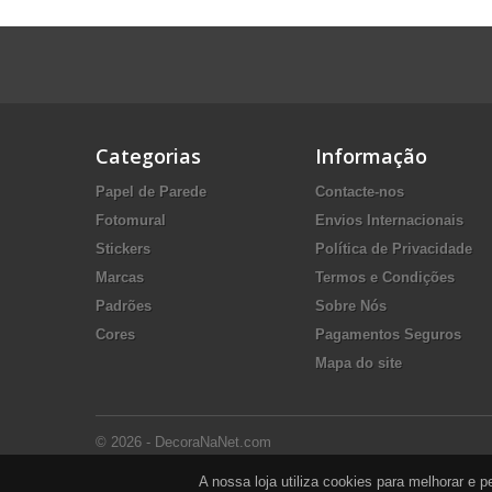
Categorias
Informação
Papel de Parede
Contacte-nos
Fotomural
Envios Internacionais
Stickers
Política de Privacidade
Marcas
Termos e Condições
Padrões
Sobre Nós
Cores
Pagamentos Seguros
Mapa do site
© 2026 - DecoraNaNet.com
A nossa loja utiliza cookies para melhorar e 