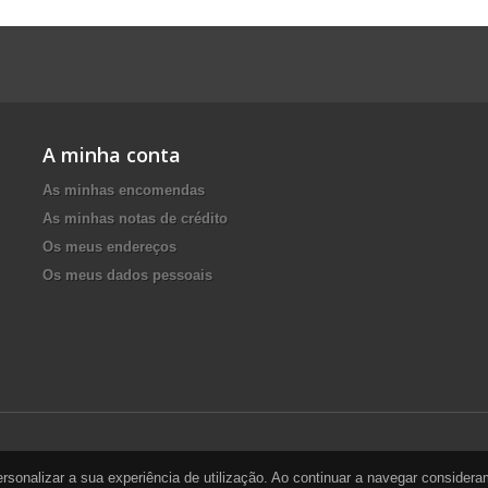
A minha conta
As minhas encomendas
As minhas notas de crédito
Os meus endereços
Os meus dados pessoais
personalizar a sua experiência de utilização. Ao continuar a navegar conside