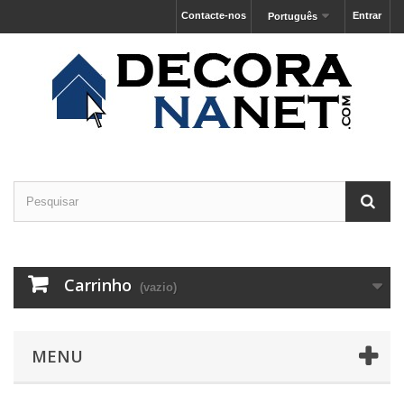
Contacte-nos
Entrar
Português
Carrinho
(vazio)
MENU