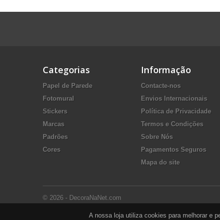
Categorias
Informação
Papel de Parede
Contacte-nos
Fotomural
Envios Internacionais
Stickers
Política de Privacidade
Marcas
Termos e Condições
Padrões
Sobre Nós
Cores
Pagamentos Seguros
Mapa do site
© 2026 - DecoraNaNet.com
A nossa loja utiliza cookies para melhorar e 