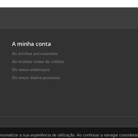
A minha conta
As minhas encomendas
As minhas notas de crédito
Os meus endereços
Os meus dados pessoais
personalizar a sua experiência de utilização. Ao continuar a navegar conside