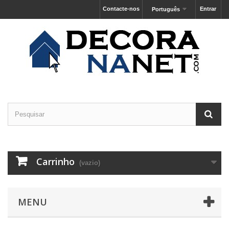
Contacte-nos
Entrar
Português
Carrinho
(vazio)
MENU