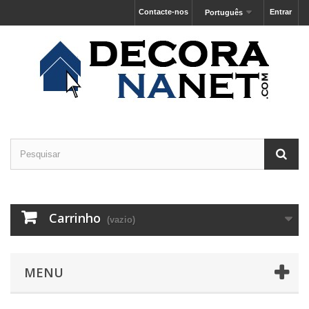
Contacte-nos
Entrar
Português
Carrinho
(vazio)
MENU