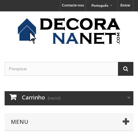
Contacte-nos
Entrar
Português
Carrinho
(vazio)
MENU