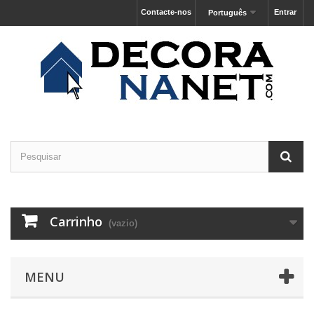
Contacte-nos
Entrar
Português
Carrinho
(vazio)
MENU